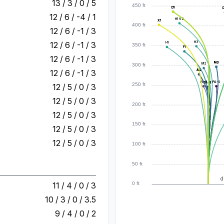
13 / 3 / 0 / 5
450 ft
D1
D1
D1
D1
D1
12 / 6 / -4 / 1
H1 V2
X1
X1
400 ft
12 / 6 / -1 / 3
H3
12 / 6 / -1 / 3
H1
350 ft
F1
F1
12 / 6 / -1 / 3
M3
M3
M3
M2
300 ft
A2
A2
A2
A2
12 / 6 / -1 / 3
PA-1
PA-4
PA-3
PA-3
PA-3
PA-3
PA-3
250 ft
12 / 5 / 0 / 3
12 / 5 / 0 / 3
200 ft
12 / 5 / 0 / 3
150 ft
12 / 5 / 0 / 3
12 / 5 / 0 / 3
100 ft
50 ft
d
11 / 4 / 0 / 3
0 ft
10 / 3 / 0 / 3.5
9 / 4 / 0 / 2