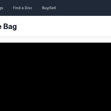
gs
Find a Disc
Buy/Sell
e Bag